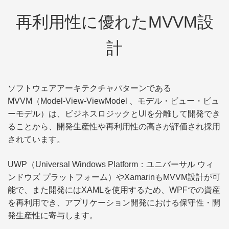
Material Design In XAML ToolkitなどのデザインUI
再利用性に優れたMVVM設
ライブラリを使用すれば、外観をモダンにカスタ
マイズすることも可能です。
計
ビューワのカスタマイズについて詳しく見る
ActiveReports for .NETの製品情報を見る
ソフトウェアアーキテクチャパターンである
MVVM（Model-View-ViewModel 、モデル・ビュー・ビュ
ーモデル）は、ビジネスロジックとUIを分離して開発でき
ることから、開発生産性や再利用性の高さが評価され採用
されています。
UWP（Universal Windows Platform：ユニバーサル ウィ
ンドウズ プラットフォーム）やXamarinもMVVM設計が可
能で、また開発にはXAMLを使用するため、WPFでの資産
を再利用でき、アプリケーション開発における保守性・開
発生産性に寄与します。