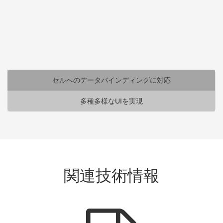
セルへのデータバインディ
ングに対応
セルへのデータバインディングに対応
多種多様なUIを実現
SPREADはSPREADコントロールだけでなく、
セルに対してもデータバインディングが可能で
す。
コードビハインドに出来るだけ処理を記述せず、
関連技術情報
ビューとビューモデルを疎結合にすることで、ア
プリケーションの保守性を高める効果が期待でき
ます。
セルバインディングについて詳しく見る