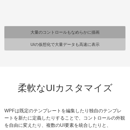
大量のコントロールもなめ
らかに描画
大量のコントロールもなめらかに描画
UIの仮想化で大量データも高速に表示
WPFでは、アプリケーションの実行スレッドと
は別のWPFの描画スレッドが、描画データをス
キャンして非同期にDirect3Dのバッファに描画す
る「保持モード」のグラフィックシステムを採用
しています。
柔軟なUIカスタマイズ
最終的な描画のタイミングをディスプレイの更新
タイミングに合わせることが可能なので、大量の
コントロールを配置した画面もなめらかに表示で
WPFは既定のテンプレートを編集したり独自のテンプレ
きます。
ートを新たに定義したりすることで、コントロールの外観
を自由に変えたり、複数のUI要素を統合したりと、
描画の比較について詳しく見る