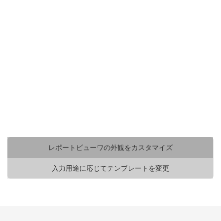
レポートビューワの外観を
カスタマイズ
レポートビューワの外観をカスタマイズ
入力用途に応じてテンプレートを変更
ActiveReportsのWPF用レポートビューワは、不
要なボタンの削除やカスタムボタンの追加など、
要件にあわせたカスタマイズが簡単にできます。