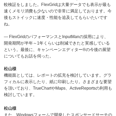
較検証をしました。FlexGridは大量データでも表示が最も
速くメモリ消費も少ないので非常に満足しております。今
後もストイックに速度・性能を追及してもらいたいです
ね。
― FlexGridのパフォーマンスとInputManの採用により、
開発期間が半年～1年くらいは削減できたと実感している
という。最後に、キャンペーンエディター®の今後の展望
についてもお話を伺った。
松山様
機能面としては、レポートの拡充を検討しています。グラ
フィカルに表示したり、紙に印刷したり。さまざまな要望
を頂いており、TrueChartやMaps、ActiveReportsの利用も
検討しています。
松山様
また、Windowsフォームで開発したスポンサードサーチの