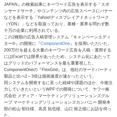
JAPAN』の検索結果にキーワード広告を表示する「スポ
ンサードサーチ」やコンテンツ内の広告スペースにバナー
などを表示する「Yahoo!ディスプレイアドネットワーク
（YDN）」などを取扱っており、業種・業界を問わず数
十万の企業に利用されている。
この2種類の広告入稿管理システム『キャンペーンエディ
ター®』の開発に『
ComponentOne
』を採用いただいた。
200万行を超える大量のキーワード広告を入稿・運用する
にはExcelでは限界があったため、システム化にあたって
はグリッドのパフォーマンスを最も重要視した。
ComponentOneの『FlexGrid』は、他社のサードパーティ
製品と比べ2～3倍は描画速度が速かったという。
同システムを開発するに至った経緯や課題のほか、今後注
力していきたいというWPFでの開発について、ヤフー株
式会社 メディア・マーケティングソリューションズグル
ープ マーケティングソリューションズカンパニー 開発本
部の松山 郁往様、高見 拓也様、山口 裕之様にお話を伺っ
た。