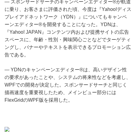
― スポンサードサーチのキャンペーンエディター®が軌道
に乗り、お客さまに評価された頃、今度は『Yahoo!ディス
プレイアドネットワーク（YDN）』についてもキャンペ
ーンエディター®を開発することになった。YDNは、
『Yahoo! JAPAN』コンテンツ内および提携サイトの広告
スペースに、年齢・性別・興味関心ごとなどでターゲティ
ングし、バナーやテキストを表示できるプロモーション広
告である。
― YDNのキャンペーンエディター®は、高いデザイン性
の要求があったことや、システムの将来性などを考慮し、
WPFでの開発が決定した。スポンサードサーチと同じく
描画速度を重要視したため、メインビュー部分には
FlexGridのWPF版を採用した。