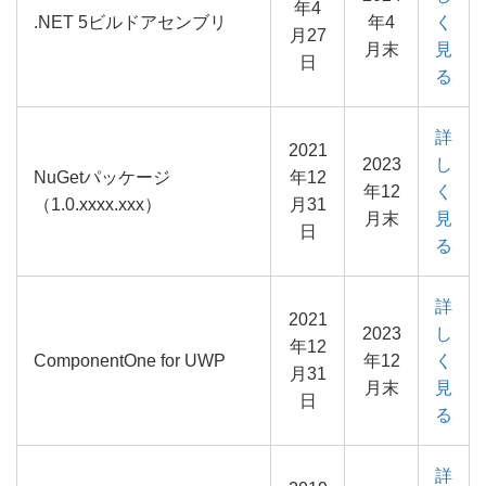
年4
.NET 5ビルドアセンブリ
年4
く
月27
月末
見
日
る
詳
2021
2023
し
NuGetパッケージ
年12
年12
く
（1.0.xxxx.xxx）
月31
月末
見
日
る
詳
2021
2023
し
年12
ComponentOne for UWP
年12
く
月31
月末
見
日
る
詳