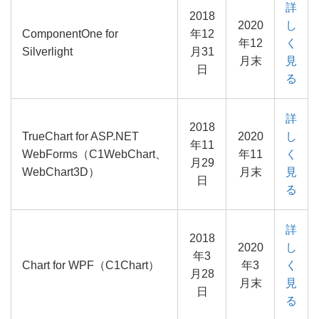
詳
2018
2020
し
ComponentOne for
年12
年12
く
Silverlight
月31
月末
見
日
る
詳
2018
TrueChart for ASP.NET
2020
し
年11
WebForms（C1WebChart、
年11
く
月29
WebChart3D）
月末
見
日
る
詳
2018
2020
し
年3
Chart for WPF（C1Chart）
年3
く
月28
月末
見
日
る