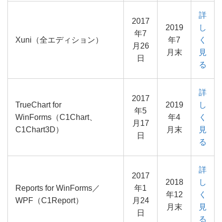
詳
2017
2019
し
年7
Xuni（全エディション）
年7
く
月26
月末
見
日
る
詳
2017
TrueChart for
2019
し
年5
WinForms（C1Chart、
年4
く
月17
C1Chart3D）
月末
見
日
る
詳
2017
2018
し
Reports for WinForms／
年1
年12
く
WPF（C1Report）
月24
月末
見
日
る