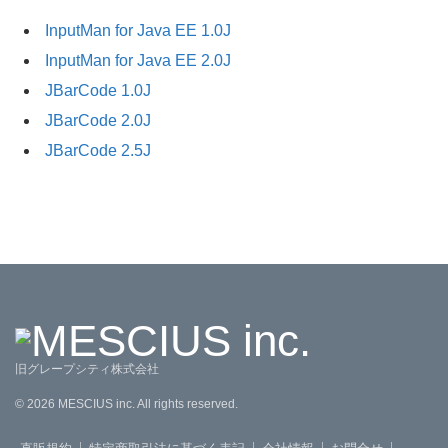
InputMan for Java EE 1.0J
InputMan for Java EE 2.0J
JBarCode 1.0J
JBarCode 2.0J
JBarCode 2.5J
旧グレープシティ株式会社
©
2026
MESCIUS inc. All rights reserved.