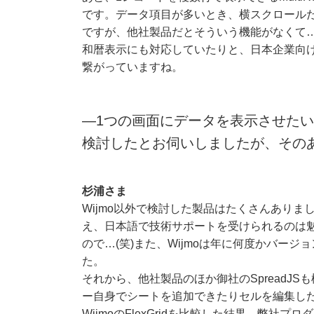
です。データ項目が多いとき、横スクロール
ですが、他社製品だとそういう機能がなくて
和暦表示にも対応していたりと、日本企業向
繋がっていますね。
―1つの画面にデータを表示させた
検討したとお伺いしましたが、その
杉浦さま
Wijmo以外で検討した製品はたくさんあり
え、日本語で技術サポートを受けられるのは
ので…(笑)また、Wijmoは年に何度かバ
た。
それから、他社製品のほか御社のSpreadJSも
ー自身でシートを追加できたりセルを編集した
WijmoのFlexGridを比較した結果、弊