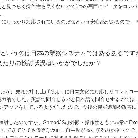
だと見づらく操作性も良くないので1つの画面にデータをコンパ
…。
けにしっかり対応されているのだなという安心感があるので、
いというのは日本の業務システムではあるあるです
あたりの検討状況はいかがでしたか？
ましたが、先ほど申し上げたように日本文化に対応したコントロ
魅力的でした。英語で問合せるのと日本語で問合せするのでは
ージョンアップをしているようだったので、今後の機能追加や改善
検討したのですが、SpreadJSは外観・操作性ともに非常にEx
りできてとても優秀な反面、自由度が高すぎるのがネックでした。
社プロダクトではコントロールに対する制御のしやすさというポイント