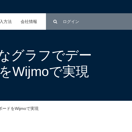
入方法
会社情報
ログイン
なグラフでデー
Wijmoで実現
ドをWijmoで実現