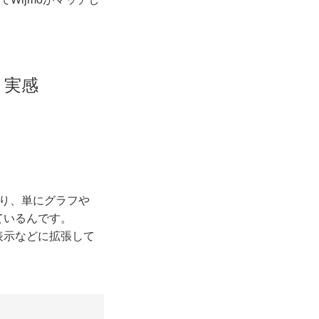
と実感
。
でおり、単にグラフや
ているんです。
表示などに拡張して